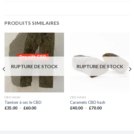
PRODUITS SIMILAIRES
RUPTURE DE STOCK
RUPTURE DE STOCK
CBD HASH
CBD HASH
Tamiser à sec le CBD
Caramelo CBD hash
Plage
Plage
£
35.00
–
£
60.00
£
40.00
–
£
70.00
de
de
prix :
prix :
£35.00
£40.00
à
à
£60.00
£70.00