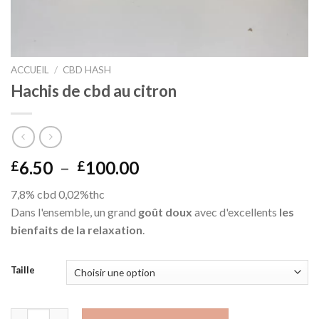
ACCUEIL
/
CBD HASH
Hachis de cbd au citron
Plage
6.50
–
100.00
£
£
de
7,8% cbd 0,02%thc
prix :
Dans l'ensemble, un grand
goût doux
avec d'excellents
les
£6.50
bienfaits de la relaxation
.
à
£100.00
Taille
quantité de Lemon cbd hash