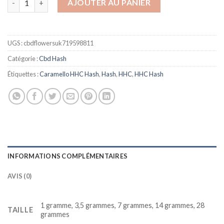
AJOUTER AU PANIER
UGS :
cbdflowersuk719598811
Catégorie :
Cbd Hash
Étiquettes :
Caramello HHC Hash
,
Hash
,
HHC
,
HHC Hash
INFORMATIONS COMPLÉMENTAIRES
AVIS (0)
1 gramme, 3,5 grammes, 7 grammes, 14 grammes, 28
TAILLE
grammes