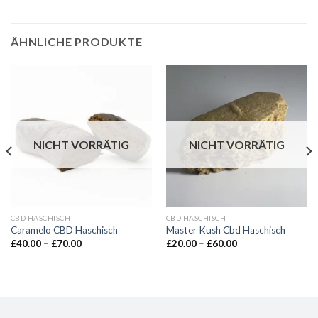
ÄHNLICHE PRODUKTE
NICHT VORRÄTIG
NICHT VORRÄTIG
CBD HASCHISCH
CBD HASCHISCH
Caramelo CBD Haschisch
Master Kush Cbd Haschisch
Preisspanne:
Preisspanne:
£
40.00
–
£
70.00
£
20.00
–
£
60.00
£40.00
£20.00
bis
bis
£70.00
£60.00