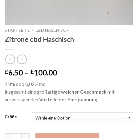
STARTSEITE
/
CBD HASCHISCH
Zitrone cbd Haschisch
Preisspanne:
6.50
–
100.00
£
£
£6.50
7,8% cbd 0,02%thc
bis
Insgesamt eine großartige
weicher Geschmack
mit
£100.00
hervorragenden
Vorteile der Entspannung
.
Größe
Lemon cbd hash Menge