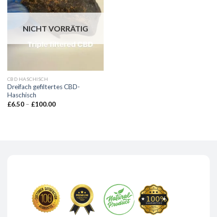
NICHT VORRÄTIG
CBD HASCHISCH
Dreifach gefiltertes CBD-
Haschisch
Preisspanne:
£
6.50
–
£
100.00
£6.50
bis
£100.00