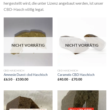
hergestellt wird, die unter Lizenz angebaut werden, ist unser
CBD-Hasch völlig legal.
NICHT VORRÄTIG
NICHT VORRÄTIG
CBD HASCHISCH
CBD HASCHISCH
Amnesie Dunst cbd Haschisch
Caramelo CBD Haschisch
Preisspanne:
Preisspanne:
£
6.50
–
£
100.00
£
40.00
–
£
70.00
£6.50
£40.00
bis
bis
£100.00
£70.00