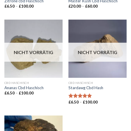
Zitrone cbd Haschisch
Master Kush Cbd Haschisch
Preisspanne:
Preisspanne:
£
6.50
–
£
100.00
£
20.00
–
£
60.00
£6.50
£20.00
bis
bis
£100.00
£60.00
NICHT VORRÄTIG
NICHT VORRÄTIG
CBD HASCHISCH
CBD HASCHISCH
Ananas Cbd Haschisch
Stardawg Cbd Hash
Preisspanne:
£
6.50
–
£
100.00
£6.50
bis
Preisspanne:
£
6.50
–
£
100.00
Bewertet
£100.00
£6.50
mit
5.00
bis
von 5
£100.00