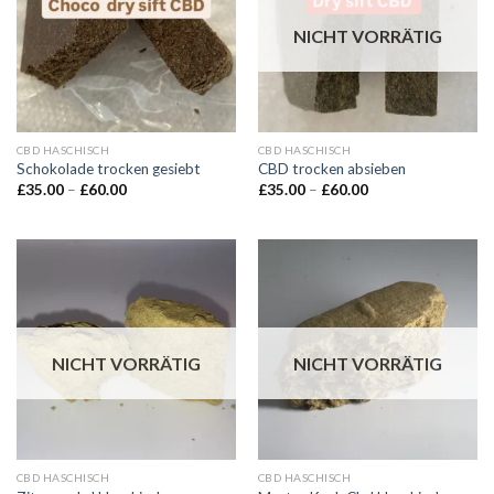
NICHT VORRÄTIG
CBD HASCHISCH
CBD HASCHISCH
Schokolade trocken gesiebt
CBD trocken absieben
Preisspanne:
Preisspanne:
£
35.00
–
£
60.00
£
35.00
–
£
60.00
£35.00
£35.00
bis
bis
£60.00
£60.00
NICHT VORRÄTIG
NICHT VORRÄTIG
CBD HASCHISCH
CBD HASCHISCH