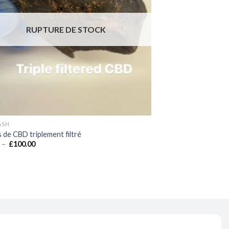
RUPTURE DE STOCK
ASH
 de CBD triplement filtré
Plage
–
£
100.00
de
prix :
£6.50
à
£100.00