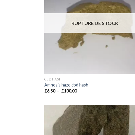
RUPTURE DE STOCK
CBD HASH
Amnesia haze cbd hash
Plage
£
6.50
–
£
100.00
de
prix :
£6.50
à
£100.00