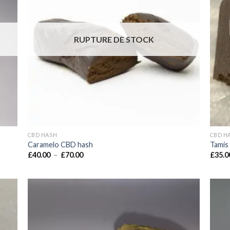
RUPTURE DE STOCK
CBD HASH
CBD H
Caramelo CBD hash
Tamis
Plage
£
40.00
–
£
70.00
£
35.0
de
prix :
£40.00
à
£70.00