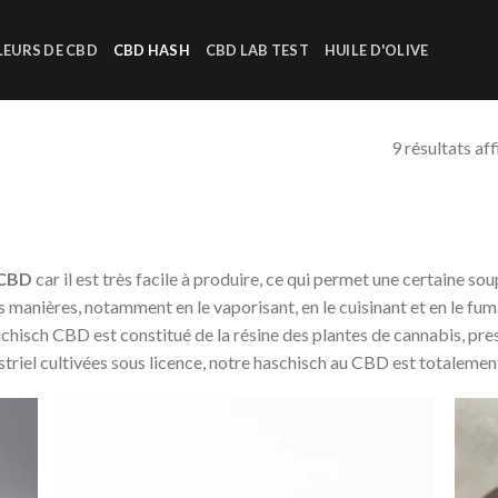
LEURS DE CBD
CBD HASH
CBD LAB TEST
HUILE D'OLIVE
9 résultats af
CBD
car il est très facile à produire, ce qui permet une certaine soup
s manières, notamment en le vaporisant, en le cuisinant et en le fum
hisch CBD est constitué de la résine des plantes de cannabis, pres
striel cultivées sous licence, notre haschisch au CBD est totalement