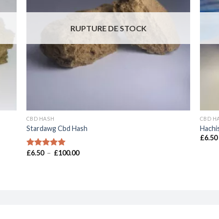
RUPTURE DE STOCK
CBD HASH
CBD H
Stardawg Cbd Hash
Hachis
£
6.50
Plage
£
6.50
–
£
100.00
Note
5.00
de
sur 5
prix :
£6.50
à
£100.00