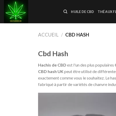
Skip
to
HUILE DE CBD
THÉ AUX F
content
ACCUEIL
/
CBD HASH
Cbd Hash
Hachis de CBD
est l'un des plus populaires
CBD hash UK
peut être utilisé de différente
exactement comme vous le souhaitez. Le hasc
fabriqué à partir de variétés de chanvre indu