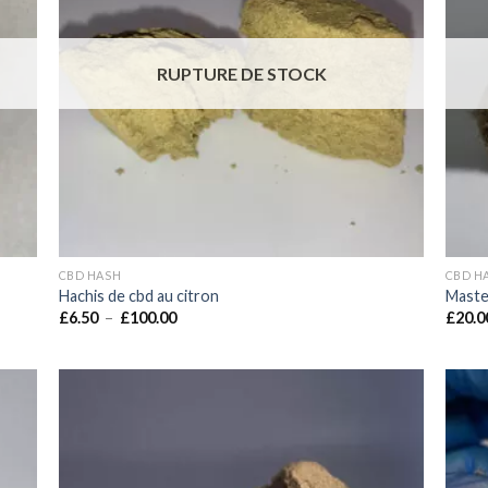
RUPTURE DE STOCK
CBD HASH
CBD H
Hachis de cbd au citron
Maste
Plage
£
6.50
–
£
100.00
£
20.0
de
prix :
£6.50
à
£100.00