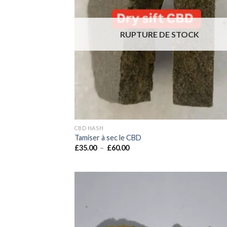
RUPTURE DE STOCK
CBD HASH
Tamiser à sec le CBD
Plage
£
35.00
–
£
60.00
de
prix :
£35.00
à
£60.00