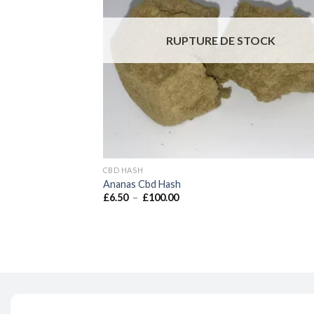
RUPTURE DE STOCK
CBD HASH
Ananas Cbd Hash
Plage
£
6.50
–
£
100.00
de
prix :
£6.50
à
£100.00