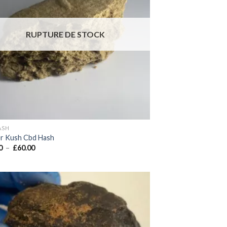
RUPTURE DE STOCK
ASH
r Kush Cbd Hash
Plage
0
–
£
60.00
de
prix :
£20.00
à
£60.00