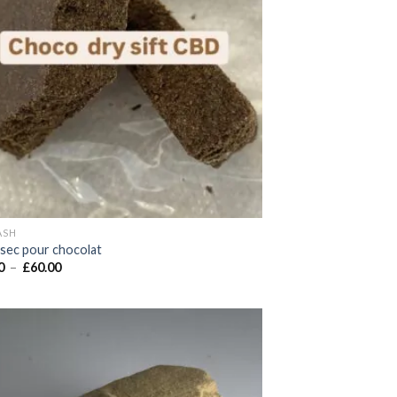
ASH
 sec pour chocolat
Plage
0
–
£
60.00
de
prix :
£35.00
à
£60.00