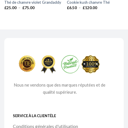
Thé de chanvre violet Grandaddy
Cookie kush chanvre Thé
Plage
Plage
£
25.00
–
£
75.00
£
6.50
–
£
120.00
de
de
prix :
prix :
£25.00
£6.50
à
à
£75.00
£120.00
Nous ne vendons que des marques réputées et de
qualité supérieure.
SERVICE À LA CLIENTÈLE
Conditions générales d'utilisation