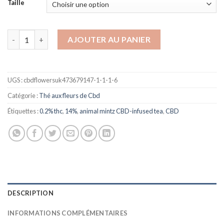
Taille
quantité de Orange cookies CBD tea
AJOUTER AU PANIER
UGS :
cbdflowersuk473679147-1-1-1-6
Catégorie :
Thé aux fleurs de Cbd
Étiquettes :
0.2% thc
,
14%
,
animal mintz CBD-infused tea
,
CBD
DESCRIPTION
INFORMATIONS COMPLÉMENTAIRES