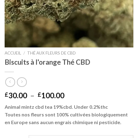
ACCUEIL
/
THÉ AUX FLEURS DE CBD
Biscuits à l'orange Thé CBD
Plage
30.00
–
100.00
£
£
de
Animal mintz cbd tea 19%cbd. Under 0.2%thc
prix :
Toutes nos fleurs sont 100% cultivées biologiquement
£30.00
en Europe sans aucun engrais chimique ni pesticide.
à
£100.00