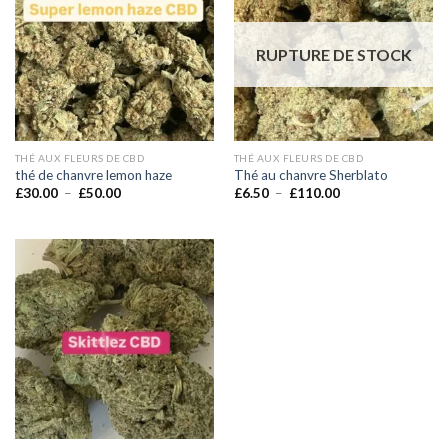
RUPTURE DE STOCK
THÉ AUX FLEURS DE CBD
THÉ AUX FLEURS DE CBD
thé de chanvre lemon haze
Thé au chanvre Sherblato
Plage
Plage
£
30.00
–
£
50.00
£
6.50
–
£
110.00
de
de
prix :
prix :
£30.00
£6.50
à
à
£50.00
£110.00