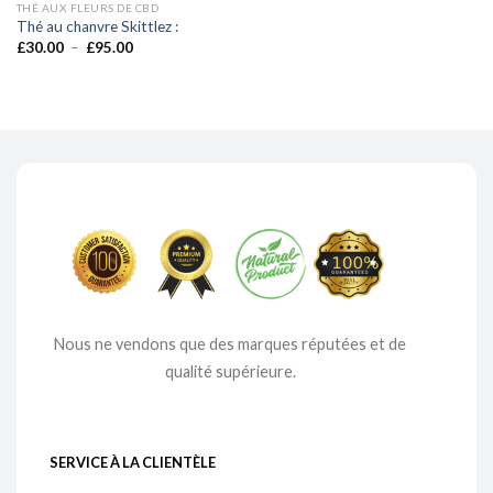
THÉ AUX FLEURS DE CBD
Thé au chanvre Skittlez :
Plage
£
30.00
–
£
95.00
de
prix :
£30.00
à
£95.00
Nous ne vendons que des marques réputées et de
qualité supérieure.
SERVICE À LA CLIENTÈLE