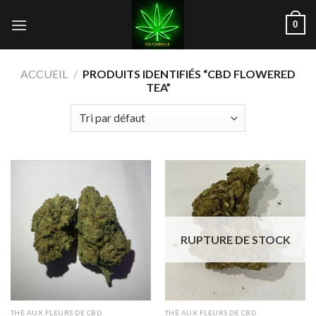
Skip
0
to
content
ACCUEIL
/
PRODUITS IDENTIFIÉS “CBD FLOWERED
TEA”
RUPTURE DE STOCK
THÉ AUX FLEURS DE CBD
THÉ AUX FLEURS DE CBD