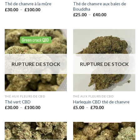
Thé de chanvre aux baies de
Thé de chanvre à la mûre
Bouddha
Plage
£
30.00
–
£
100.00
de
Plage
£
25.00
–
£
40.00
prix :
de
£30.00
prix :
à
£25.00
£100.00
à
£40.00
RUPTURE DE STOCK
RUPTURE DE STOCK
THÉ AUX FLEURS DE CBD
THÉ AUX FLEURS DE CBD
Thé vert CBD
Harlequin CBD thé de chanvre
Plage
Plage
£
30.00
–
£
100.00
£
5.00
–
£
70.00
de
de
prix :
prix :
£30.00
£5.00
à
à
£100.00
£70.00